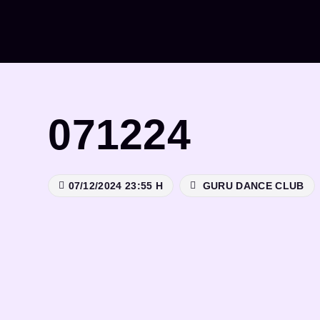
Saltar
al
contenido
071224
07/12/2024 23:55 H
GURU DANCE CLUB