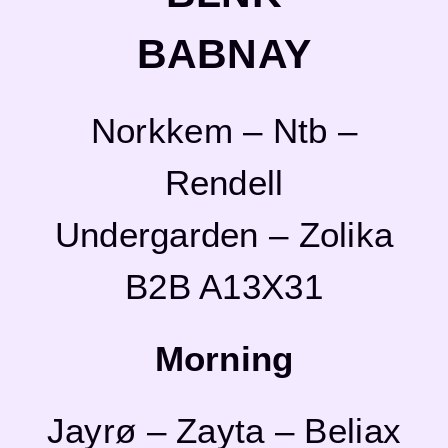
BABNAY
Norkkem – Ntb –
Rendell
Undergarden – Zolika
B2B A13X31
Morning
Jayrø – Zayta – Beliax