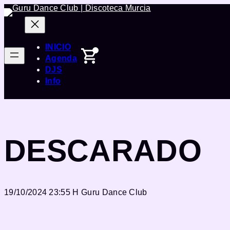
Saltar
al
contenido
INICIO
Agenda
DJS
Info
DESCARADO
19/10/2024 23:55 H
Guru Dance Club