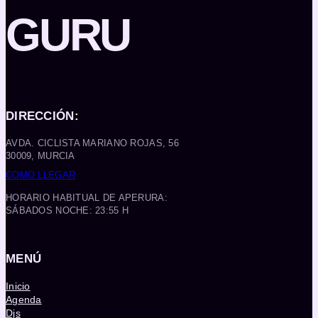
GURU
DIRECCIÓN:
AVDA. CICLISTA MARIANO ROJAS, 56
30009, MURCIA
COMO LLEGAR
HORARIO HABITUAL DE APERURA:
SÁBADOS NOCHE: 23:55 H
MENÚ
Inicio
Agenda
Djs