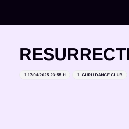
Saltar
al
contenido
RESURRECT
17/04/2025 23:55 H
GURU DANCE CLUB