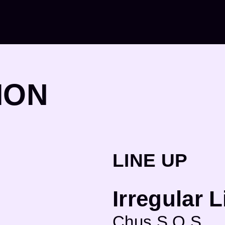
ION
LINE UP
Irregular L
Chus S.O.S.