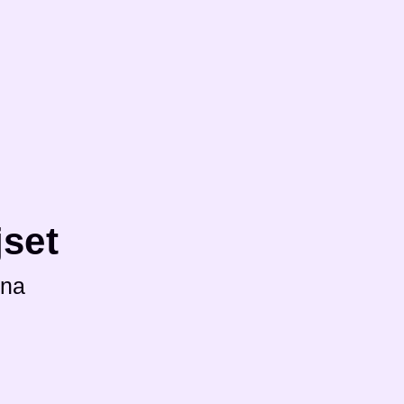
set
ina