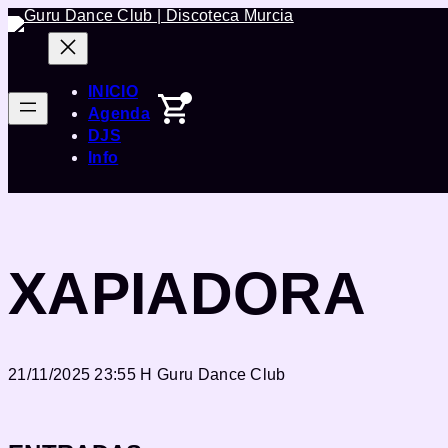
Saltar
al
contenido
INICIO
Agenda
DJS
Info
XAPIADORA
21/11/2025 23:55 H
Guru Dance Club