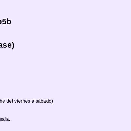
b5b
ase)
he del viernes a sábado)
sala.